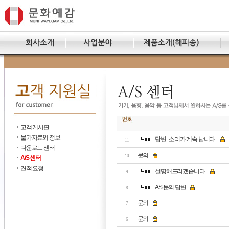
고객 게시판
물가자료와 정보
답변 : 소리가 계속 납니다.
11
다운로드 센터
문의
10
A/S 센터
견적 요청
설명해드리겠습니다.
9
AS 문의 답변
8
문의
7
문의
6